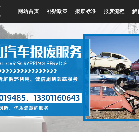
网站首页
补贴政策
报废标准
报废流程
解