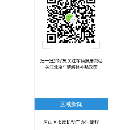
区域新闻
房山区报废机动车办理流程