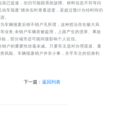
程虽已提速，但仍可能因系统故障、材料信息不符等问
“机动车报废”模块实时查看进度，若超过预计办结时间仍
推进。
为车辆报废后销不销户无所谓，这种想法存在极大风
等业务;未销户车辆若被盗用，上路产生的违章、事故
补贴，部分城市还可能间接影响个人征信。
但销户的重要性丝毫未减。只要车主选对办理渠道、遵
各类风险。车辆报废销户并非小事，关乎车主的切身利
下一篇：
返回列表