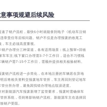
些注意事项规避后续风险
提速了销户流程，最快6小时就能拿到电子《机动车注销
负违章责任等后续问题。销户不仅是办理报废的收尾工
项，车主必须高度重视。
年销户办理分三种渠道，各有适用场景：线上预审+回收
车车主;线下窗口办理需3-7个工作日，适合不习惯线
辆销户需7-15个工作日，需额外提供相关核验材料。
报废销户流程进一步简化，在本地注册的车辆若在异地
证明后将相关资料交报废地车管所，车主再回到登记地车
车管分所办理，避免因找错办理地点耽误进度。
针对新能源汽车报废新增了监管要求，报废时需确保车
车管所系统，否则将影响销户流程。新能源车主在选择回
导致销户受阻。