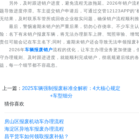
另外，及时跟进销户进度，避免流程无故拖延。2026年销户流
题导致进度停滞。车主提交销户申请后，可通过交管12123APP的
无结果，及时联系车管所或回收企业核实问题，确保销户流程顺利
最后，警惕逾期未销户的严重后果，切勿心存侥幸。不少车主认
险：名下有未销户报废车辆，将无法办理新车上牌、驾照审验、增驾
责任可能会记在车主名下;同时，逾期未销户还会导致无法申领报废
2026年
车辆报废销户
流程的优化，让车主办理业务更加便捷，
守办理规则、及时跟进进度，就能顺利完成销户，彻底规避后续的
益，每一个细节都不容疏忽。
上一篇：
2025车辆强制报废标准全解析：4大核心规定
+车型细分
猜你喜欢
房山区报废机动车办理流程
海淀区异地车报废办理流程
昌平货车如何领取报废补贴？