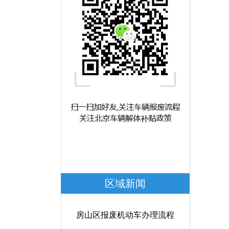
区域新闻
房山区报废机动车办理流程