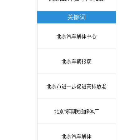
关键词
北京汽车解体中心
北京车辆报废
北京市进一步促进高排放老
北京博瑞联通解体厂
北京汽车解体