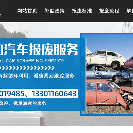
网站首页
补贴政策
报废标准
报废流程
解