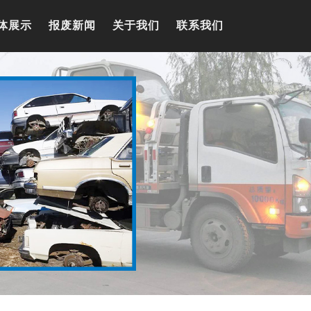
体展示
报废新闻
关于我们
联系我们