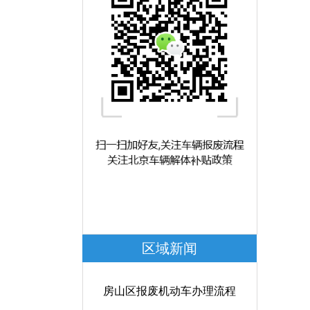
区域新闻
房山区报废机动车办理流程