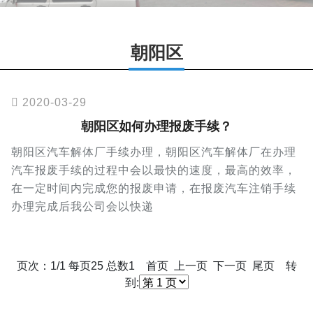
朝阳区
2020-03-29
朝阳区如何办理报废手续？
朝阳区汽车解体厂手续办理，朝阳区汽车解体厂在办理
汽车报废手续的过程中会以最快的速度，最高的效率，
在一定时间内完成您的报废申请，在报废汽车注销手续
办理完成后我公司会以快递
页次：1/1 每页25 总数1 首页 上一页 下一页 尾页 转
到: